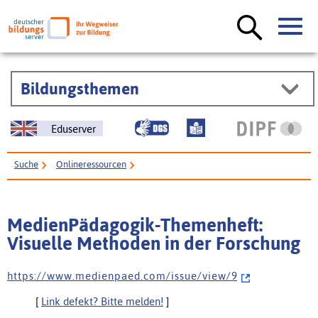
Bildungsthemen
Eduserver
Suche
Onlineressourcen
MedienPädagogik-Themenheft: Visuelle Methoden in der Forschung
MedienPädagogik-Themenheft:
Visuelle Methoden in der Forschung
h t t p s : / / w w w . m e d i e n p a e d . c o m / i s s u e / v i e w / 9
[
Link defekt? Bitte melden!
]