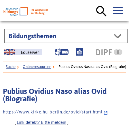
Bildungsthemen
Eduserver
Suche
Onlineressourcen
Publius Ovidius Naso alias Ovid (Biografie)
Publius Ovidius Naso alias Ovid
(Biografie)
h t t p s : / / w w w . k i r k e . h u - b e r l i n . d e / o v i d / s t a r t . h t m l
[
Link defekt? Bitte melden!
]