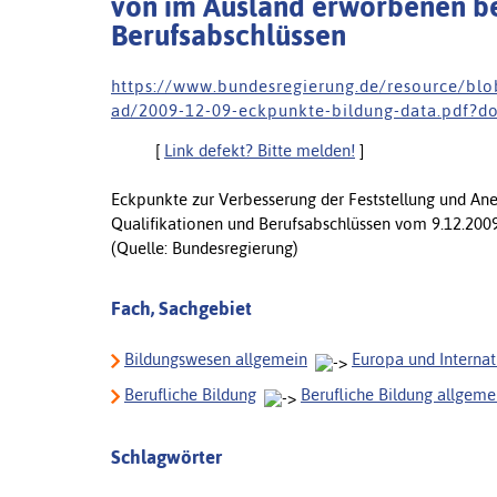
von im Ausland erworbenen be
Berufsabschlüssen
h t t p s : / / w w w . b u n d e s r e g i e r u n g . d e / r e s o u r c e / b l
a d / 2 0 0 9 - 1 2 - 0 9 - e c k p u n k t e - b i l d u n g - d a t a . p d f ? d
[
Link defekt? Bitte melden!
]
Eckpunkte zur Verbesserung der Feststellung und An
Qualifikationen und Berufsabschlüssen vom 9.12.200
(Quelle: Bundesregierung)
Fach, Sachgebiet
Bildungswesen allgemein
Europa und Internat
Berufliche Bildung
Berufliche Bildung allgeme
Schlagwörter