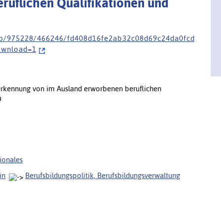
ruflichen Qualifikationen und
 o b / 9 7 5 2 2 8 / 4 6 6 2 4 6 / f d 4 0 8 d 1 6 f e 2 a b 3 2 c 0 8 d 6 9 c 2 4 d a 0 f c d
 o w n l o a d = 1
erkennung von im Ausland erworbenen beruflichen
9
ionales
in
Berufsbildungspolitik, Berufsbildungsverwaltung