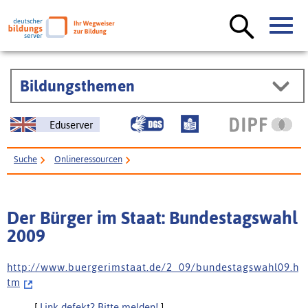
Bildungsthemen
Eduserver
Suche
Onlineressourcen
Der Bürger im Staat: Bundestagswahl 2009
Der Bürger im Staat: Bundestagswahl
2009
h t t p : / / w w w . b u e r g e r i m s t a a t . d e / 2 _ 0 9 / b u n d e s t a g s w a h l 0 9 . h
t m
[
Link defekt? Bitte melden!
]