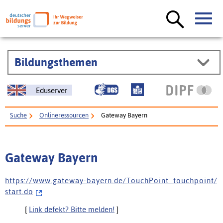
Bildungsthemen
Eduserver
Suche
Onlineressourcen
Gateway Bayern
Gateway Bayern
h t t p s : / / w w w . g a t e w a y - b a y e r n . d e / T o u c h P o i n t _ t o u c h p o i n t /
s t a r t . d o
[
Link defekt? Bitte melden!
]