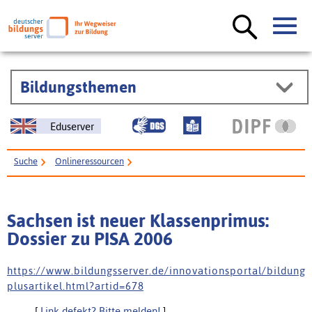
Bildungsthemen
Eduserver
Suche
Onlineressourcen
Sachsen ist neuer Klassenprimus: Dossier zu PISA 2006
Sachsen ist neuer Klassenprimus:
Dossier zu PISA 2006
h t t p s : / / w w w . b i l d u n g s s e r v e r . d e / i n n o v a t i o n s p o r t a l / b i l d u n g
p l u s a r t i k e l . h t m l ? a r t i d = 6 7 8
[
Link defekt? Bitte melden!
]