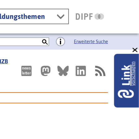
ildungsthemen
Erweiterte Suche
 IZB
vorschlagen
Link