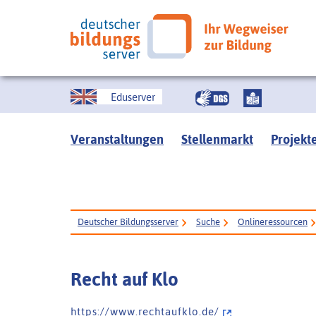
Eduserver
Veranstaltungen
Stellenmarkt
Projekt
Deutscher Bildungsserver
Suche
Onlineressourcen
Recht auf Klo
h t t p s : / / w w w . r e c h t a u f k l o . d e /