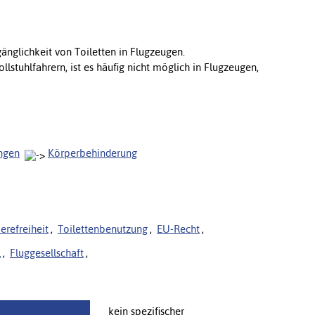
gänglichkeit von Toiletten in Flugzeugen.
lstuhlfahrern, ist es häufig nicht möglich in Flugzeugen,
ngen
Körperbehinderung
ierefreiheit
,
Toilettenbenutzung
,
EU-Recht
,
l
,
Fluggesellschaft
,
kein spezifischer