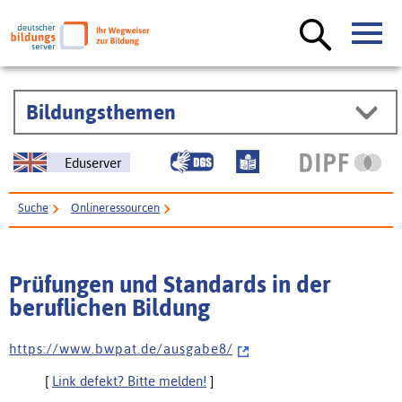
Bildungsthemen
Eduserver
Suche
Onlineressourcen
Prüfungen und Standards in der beruflichen Bildung
Prüfungen und Standards in der
beruflichen Bildung
h t t p s : / / w w w . b w p a t . d e / a u s g a b e 8 /
[
Link defekt? Bitte melden!
]