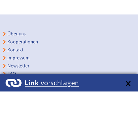
Über uns
Kooperationen
Kontakt
Impressum
Newsletter
FAQ
Link
vorschlagen
Copyright
Datenschutz
Barrierefreiheit
BITV-Feedback
Link vorschlagen
Bildungsportale des IZB