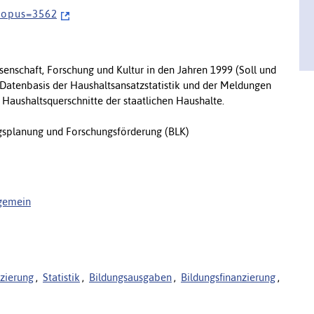
 _ o p u s = 3 5 6 2
enschaft, Forschung und Kultur in den Jahren 1999 (Soll und
r Datenbasis der Haushaltsansatzstatistik und der Meldungen
 Haushaltsquerschnitte der staatlichen Haushalte.
splanung und Forschungsförderung (BLK)
lgemein
zierung
,
Statistik
,
Bildungsausgaben
,
Bildungsfinanzierung
,