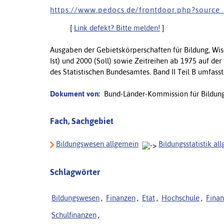
h t t p s : / / w w w . p e d o c s . d e / f r o n t d o o r . p h p ? s o u r c e
[
Link defekt? Bitte melden!
]
Ausgaben der Gebietskörperschaften für Bildung, Wiss
Ist) und 2000 (Soll) sowie Zeitreihen ab 1975 auf de
des Statistischen Bundesamtes. Band II Teil B umfasst
Dokument von:
Bund-Länder-Kommission für Bildung
Fach, Sachgebiet
Bildungswesen allgemein
Bildungsstatistik al
Schlagwörter
Bildungswesen
,
Finanzen
,
Etat
,
Hochschule
,
Finan
Schulfinanzen
,