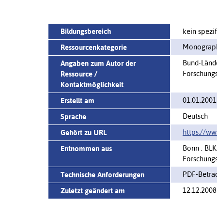
Bildungsbereich
kein spezif
Monograph
Ressourcenkategorie
Bund-Länd
Angaben zum Autor der
Forschungs
Ressource /
Kontaktmöglichkeit
01.01.2001
Erstellt am
Deutsch
Sprache
https://ww
Gehört zu URL
Bonn : BLK
Entnommen aus
Forschungs
PDF-Betra
Technische Anforderungen
12.12.2008
Zuletzt geändert am