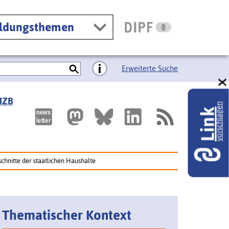
ildungsthemen
Erweiterte Suche
 IZB
vorschlagen
Link
schnitte der staatlichen Haushalte
Thematischer Kontext