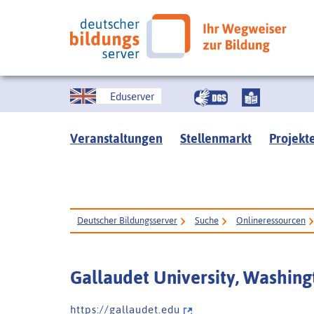
Eduserver
Veranstaltungen
Stellenmarkt
Projekt
Deutscher Bildungsserver
Suche
Onlineressourcen
Gallaudet University, Washingt
h t t p s : / / g a l l a u d e t . e d u