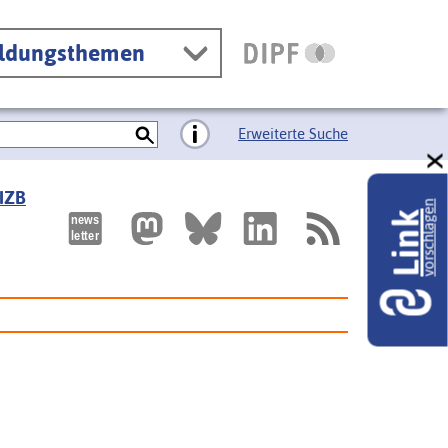
ildungsthemen
Erweiterte Suche
 IZB
vorschlagen
Link