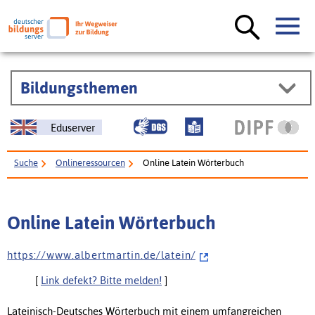
Bildungsthemen
Eduserver
Suche
Onlineressourcen
Online Latein Wörterbuch
Online Latein Wörterbuch
h t t p s : / / w w w . a l b e r t m a r t i n . d e / l a t e i n /
[
Link defekt? Bitte melden!
]
Lateinisch-Deutsches Wörterbuch mit einem umfangreichen