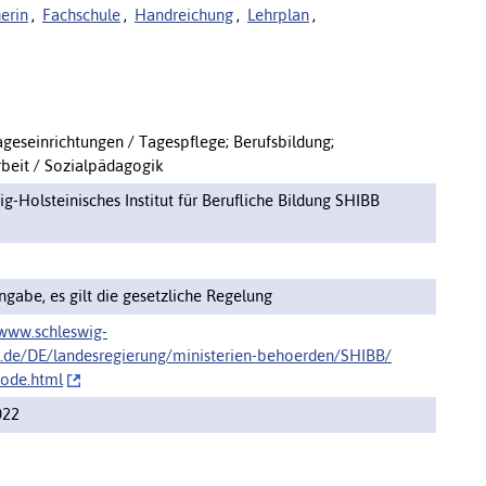
erin
,
Fachschule
,
Handreichung
,
Lehrplan
,
ageseinrichtungen / Tagespflege; Berufsbildung;
rbeit / Sozialpädagogik
g-Holsteinisches Institut für Berufliche Bildung SHIBB
ngabe, es gilt die gesetzliche Regelung
/www.schleswig-
n.de/DE/landesregierung/ministerien-behoerden/SHIBB/‌
ode.html
022