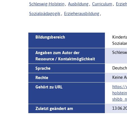
Schleswig-Holstein
,
Ausbildung
,
Curriculum
,
Erzieh
Sozialpädagogik
,
Erzieherausbildung
,
Bildungsbereich
Kindert
Soziala
Schleswi
Angaben zum Autor der
Ressource / Kontaktmöglichkeit
Deutsch
Sprache
Keine A
Rechte
https:/
Gehört zu URL
holstei
shibb_n
13.06.2
Zuletzt geändert am