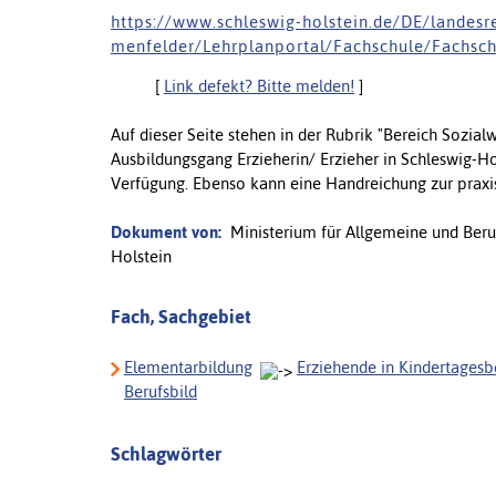
h t t p s : / / w w w . s c h l e s w i g - h o l s t e i n . d e / D E / l a n d e s
m e n f e l d e r / L e h r p l a n p o r t a l / F a c h s c h u l e / F a c h s c h 
[
Link defekt? Bitte melden!
]
Auf dieser Seite stehen in der Rubrik "Bereich Sozia
Ausbildungsgang Erzieherin/ Erzieher in Schleswig-
Verfügung. Ebenso kann eine Handreichung zur praxis
Dokument von:
Ministerium für Allgemeine und Beruf
Holstein
Fach, Sachgebiet
Elementarbildung
Erziehende in Kindertages
Berufsbild
Schlagwörter