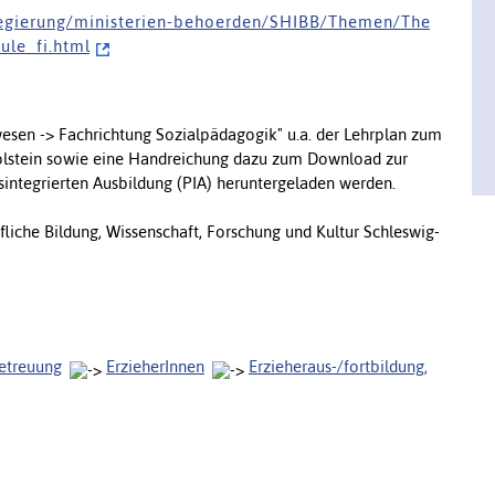
 r e g i e r u n g / m i n i s t e r i e n - b e h o e r d e n / S H I B B / T h e m e n / T h e
u l e _ f i . h t m l
lwesen -> Fachrichtung Sozialpädagogik" u.a. der Lehrplan zum
Holstein sowie eine Handreichung dazu zum Download zur
integrierten Ausbildung (PIA) heruntergeladen werden.
liche Bildung, Wissenschaft, Forschung und Kultur Schleswig-
betreuung
ErzieherInnen
Erzieheraus-/fortbildung,