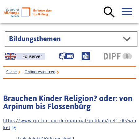
Bildungsthemen
Eduserver
Suche
Onlineressourcen
Brauchen Kinder Religion? oder: von Arpinum bis Flossenbürg
Brauchen Kinder Religion? oder: von
Arpinum bis Flossenbürg
h t t p s : / / w w w . r p i - l o c c u m . d e / m a t e r i a l / p e l i k a n / p e l 1 - 0 0 / w i n
k e l
[
Link defekt? Bitte melden!
]