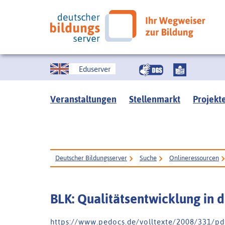
Eduserver
Veranstaltungen
Stellenmarkt
Projekt
Deutscher Bildungsserver
Suche
Onlineressourcen
BLK: Qualitätsentwicklung in d
h t t p s : / / w w w . p e d o c s . d e / v o l l t e x t e / 2 0 0 8 / 3 3 1 / p d 