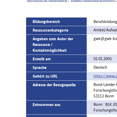
Bildungsbereich
Berufsbildung
Artikel/Aufsa
Ressourcenkategorie
gwk@gwk-bonn.
Angaben zum Autor der
Ressource /
Kontaktmöglichkeit
01.01.2005
Erstellt am
Deutsch
Sprache
https://www.p
Gehört zu URL
Bund-Länder-
Adresse der Bezugsquelle
Forschungsförd
53113 Bonn
Bonn : BLK 20
Entnommen aus
Forschungsför