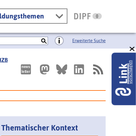
ildungsthemen
Erweiterte Suche
 IZB
vorschlagen
Link
Thematischer Kontext