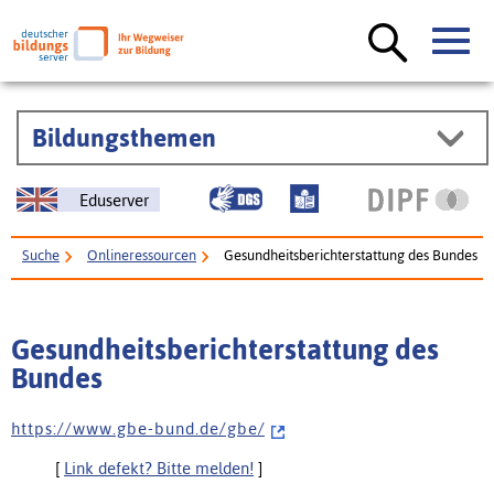
Bildungsthemen
Eduserver
Suche
Onlineressourcen
Gesundheitsberichterstattung des Bundes
Gesundheitsberichterstattung des
Bundes
h t t p s : / / w w w . g b e - b u n d . d e / g b e /
[
Link defekt? Bitte melden!
]