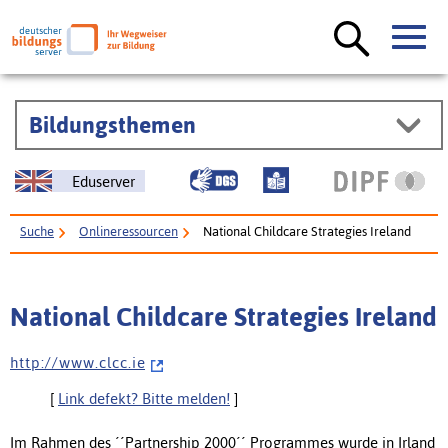
Bildungsthemen
Eduserver
Suche
Onlineressourcen
National Childcare Strategies Ireland
National Childcare Strategies Ireland
h t t p : / / w w w . c l c c . i e
[
Link defekt? Bitte melden!
]
Im Rahmen des ´´Partnership 2000´´ Programmes wurde in Irland