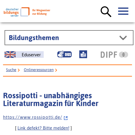
Bildungsthemen
Eduserver
Suche
Onlineressourcen
Rossipotti - unabhängiges Literaturmagazin für Kinder
Rossipotti - unabhängiges
Literaturmagazin für Kinder
h t t p s : / / w w w . r o s s i p o t t i . d e /
[
Link defekt? Bitte melden!
]