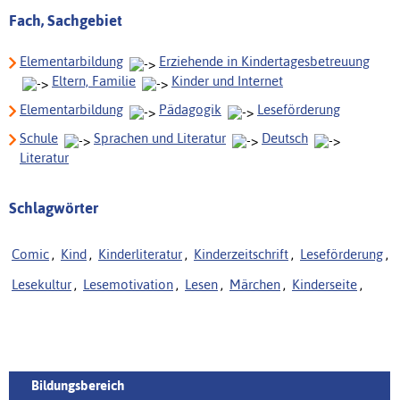
Fach, Sachgebiet
Elementarbildung
Erziehende in Kindertagesbetreuung
Eltern, Familie
Kinder und Internet
Elementarbildung
Pädagogik
Leseförderung
Schule
Sprachen und Literatur
Deutsch
Literatur
Schlagwörter
Comic
,
Kind
,
Kinderliteratur
,
Kinderzeitschrift
,
Leseförderung
,
Lesekultur
,
Lesemotivation
,
Lesen
,
Märchen
,
Kinderseite
,
Bildungsbereich