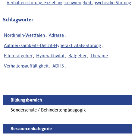
Verhaltensstörung, Erziehungsschwierigkeit, psychische Störung
Schlagwörter
Nordrhein-Westfalen
,
Adresse
,
Aufmerksamkeits-Defizit-Hyperaktivitäts-Störung
,
Elternratgeber
,
Hyperaktivität
,
Ratgeber
,
Therapie
,
Verhaltensauffälligkeit
,
ADHS
,
Bildungsbereich
Sonderschule / Behindertenpädagogik
Ressourcenkategorie