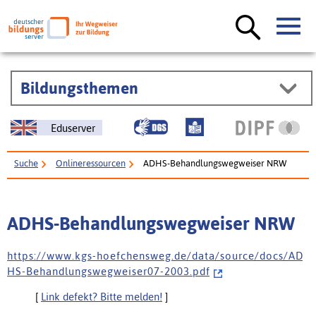
Bildungsthemen
Eduserver
Suche
Onlineressourcen
ADHS-Behandlungswegweiser NRW
ADHS-Behandlungswegweiser NRW
h t t p s : / / w w w . k g s - h o e f c h e n s w e g . d e / d a t a / s o u r c e / d o c s / A D
H S - B e h a n d l u n g s w e g w e i s e r 0 7 - 2 0 0 3 . p d f
[
Link defekt? Bitte melden!
]