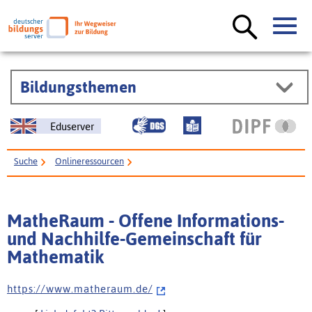
Bildungsthemen
Eduserver
Suche
Onlineressourcen
MatheRaum - Offene Informations- und Nachhilfe-Gemeinschaft für
Mathematik
MatheRaum - Offene Informations-
und Nachhilfe-Gemeinschaft für
Mathematik
h t t p s : / / w w w . m a t h e r a u m . d e /