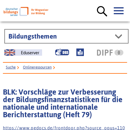
Bildungsthemen
Eduserver
Suche
Onlineressourcen
BLK: Vorschläge zur Verbesserung der Bildungsfinanzstatistiken für die
nationale und internationale Berichterstattung (Heft 79)
BLK: Vorschläge zur Verbesserung
der Bildungsfinanzstatistiken für die
nationale und internationale
Berichterstattung (Heft 79)
h t t p s : / / w w w . p e d o c s . d e / f r o n t d o o r . p h p ? s o u r c e _ o p u s = 1 1 0