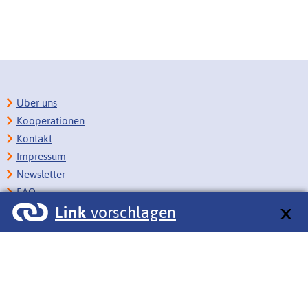
Über uns
Kooperationen
Kontakt
Impressum
Newsletter
FAQ
Link
vorschlagen
Copyright
Datenschutz
Barrierefreiheit
BITV-Feedback
Link vorschlagen
Bildungsportale des IZB