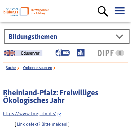
Bildungsthemen
Eduserver
Suche
Onlineressourcen
Rheinland-Pfalz: Freiwilliges Ökologisches Jahr
Rheinland-Pfalz: Freiwilliges
Ökologisches Jahr
h t t p s : / / w w w . f o e j - r l p . d e /
[
Link defekt? Bitte melden!
]