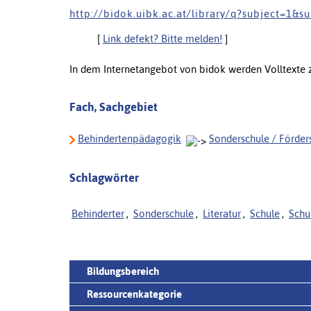
h t t p : / / b i d o k . u i b k . a c . a t / l i b r a r y / q ? s u b j e c t = 1 & s 
[
Link defekt? Bitte melden!
]
In dem Internetangebot von bidok werden Volltexte
Fach, Sachgebiet
Behindertenpädagogik
Sonderschule / Förders
Schlagwörter
Behinderter
,
Sonderschule
,
Literatur
,
Schule
,
Schu
Bildungsbereich
Ressourcenkategorie