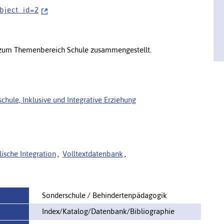
u b j e c t _ i d = 2
 zum Themenbereich Schule zusammengestellt.
chule, Inklusive und Integrative Erziehung
lische Integration
,
Volltextdatenbank
,
Sonderschule / Behindertenpädagogik
Index/Katalog/Datenbank/Bibliographie