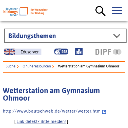
Bildungsthemen
Eduserver
Suche
Onlineressourcen
Wetterstation am Gymnasium Ohmoor
Wetterstation am Gymnasium
Ohmoor
h t t p : / / w w w . b a u t s c h w e b . d e / w e t t e r / w e t t e r . h t m
[
Link defekt? Bitte melden!
]