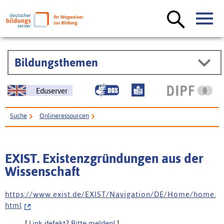
Bildungsthemen
Eduserver
Suche
Onlineressourcen
EXIST. Existenzgründungen aus der Wissenschaft
EXIST. Existenzgründungen aus der
Wissenschaft
h t t p s : / / w w w . e x i s t . d e / E X I S T / N a v i g a t i o n / D E / H o m e / h o m e .
h t m l
[
Link defekt? Bitte melden!
]