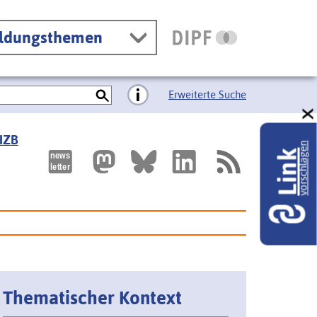
ildungsthemen
Erweiterte Suche
 IZB
vorschlagen
Link
Thematischer Kontext