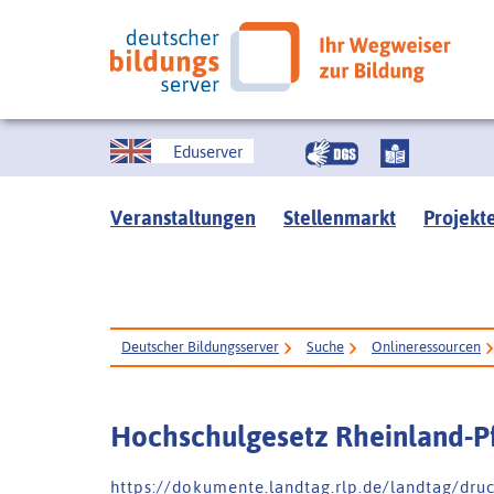
Eduserver
Veranstaltungen
Stellenmarkt
Projekt
Deutscher Bildungsserver
Suche
Onlineressourcen
Hochschulgesetz Rheinland-P
h t t p s : / / d o k u m e n t e . l a n d t a g . r l p . d e / l a n d t a g / d r u