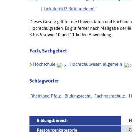
[
Link defekt? Bitte melden!
]
Dieses Gesetz gilt für die Universitäten und Fachhoc
Hochschulgraden. Es gilt ferner nach Maßgabe der §§ 1
3 bis 5 sowie 10 und 11 finden Anwendung.
Fach, Sachgebiet
Hochschule
_Hochschulwesen allgemein
Schlagwörter
Rheinland-Pfalz
,
Bildungsrecht
,
Fachhochschule
,
H
Bildungsbereich
H
G
Ressourcenkategorie