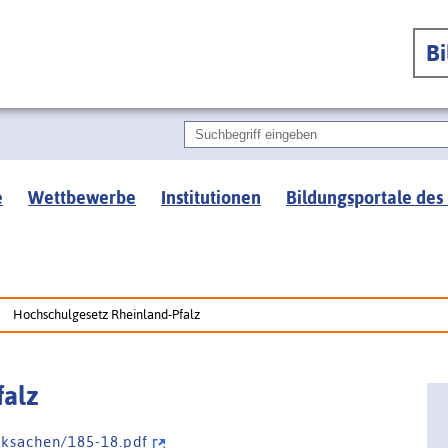
B
e
Wettbewerbe
Institutionen
Bildungsportale des
Hochschulgesetz Rheinland-Pfalz
falz
 c k s a c h e n / 1 8 5 - 1 8 . p d f