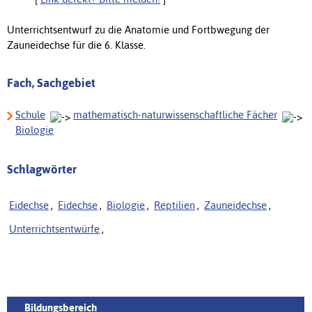
Unterrichtsentwurf zu die Anatomie und Fortbwegung der
Zauneidechse für die 6. Klasse.
Fach, Sachgebiet
Schule
mathematisch-naturwissenschaftliche Fächer
Biologie
Schlagwörter
Eidechse
,
Eidechse
,
Biologie
,
Reptilien
,
Zauneidechse
,
Unterrichtsentwürfe
,
Bildungsbereich