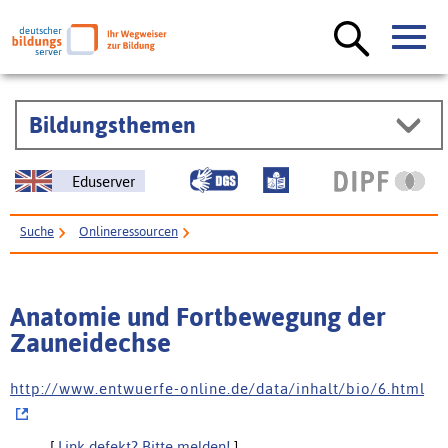
Bildungsthemen
Eduserver
Suche
Onlineressourcen
Anatomie und Fortbewegung der Zauneidechse
Anatomie und Fortbewegung der
Zauneidechse
h t t p : / / w w w . e n t w u e r f e - o n l i n e . d e / d a t a / i n h a l t / b i o / 6 . h t m l
[
Link defekt? Bitte melden!
]