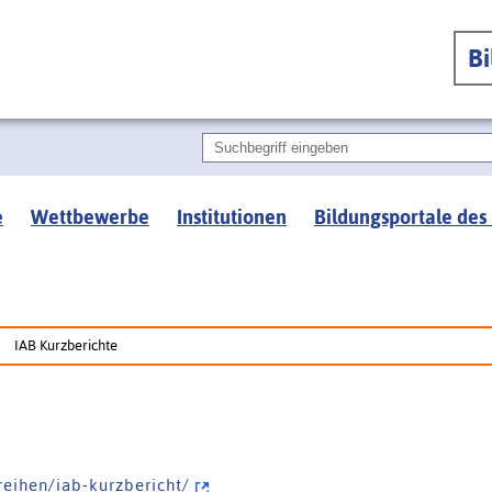
B
e
Wettbewerbe
Institutionen
Bildungsportale des
IAB Kurzberichte
r e i h e n / i a b - k u r z b e r i c h t /