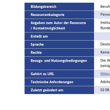
Bildungsbereich
Beruf
Perio
Ressourcenkategorie
Instit
Angaben zum Autor der Ressource
Bunde
/ Kontaktmöglichkeit
Erstellt am
Deuts
Sprache
Keine
Rechte
Die I
Bezugs- und Nutzungsbedingungen
beträg
https:
Gehört zu URL
Adobe
Technische Anforderungen
02.08
Zuletzt geändert am