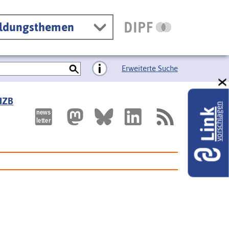
ildungsthemen
Erweiterte Suche
 IZB
vorschlagen
Link