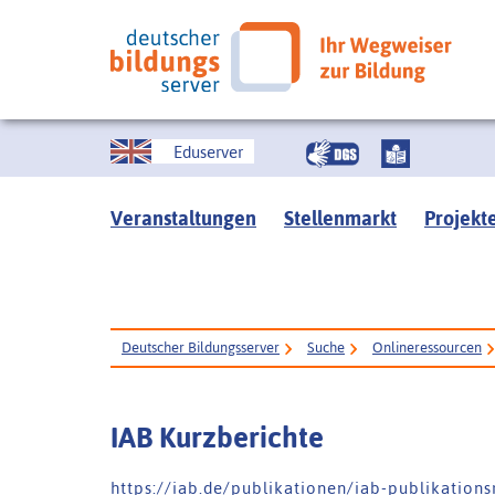
Eduserver
Veranstaltungen
Stellenmarkt
Projekt
Deutscher Bildungsserver
Suche
Onlineressourcen
IAB Kurzberichte
h t t p s : / / i a b . d e / p u b l i k a t i o n e n / i a b - p u b l i k a t i o n s 