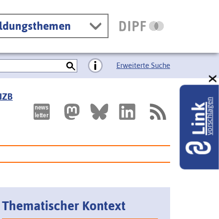
ildungsthemen
Erweiterte Suche
 IZB
vorschlagen
Link
Thematischer Kontext