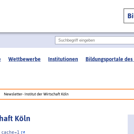
B
e
Wettbewerbe
Institutionen
Bildungsportale des
Newsletter- Institut der Wirtschaft Köln
haft Köln
 _ c a c h e = 1