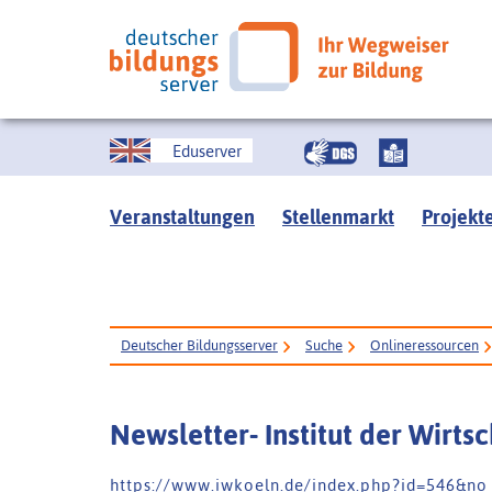
Eduserver
Veranstaltungen
Stellenmarkt
Projekt
Deutscher Bildungsserver
Suche
Onlineressourcen
Newsletter- Institut der Wirtsc
h t t p s : / / w w w . i w k o e l n . d e / i n d e x . p h p ? i d = 5 4 6 & n o