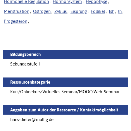
Hormonelle Regulation
,
Hormonsystem
,
Hypophyse
,
Menstruation
,
Östrogen
,
Zyklus
,
Eisprung
,
Follikel
,
fsh
,
lh
,
Progesteron
,
Bildungsbereich
Sekundarstufe I
Ressourcenkategorie
Kurs/Onlinekurs/Virtuelles Seminar/MOOC/Web-Seminar
Angaben zum Autor der Ressource / Kontaktmöglichkeit
hans-dieter@mallig.de