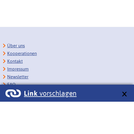
Über uns
Kooperationen
Kontakt
Impressum
Newsletter
FAQ
Link
vorschlagen
Copyright
Datenschutz
Barrierefreiheit
BITV-Feedback
Link vorschlagen
Bildungsportale des IZB