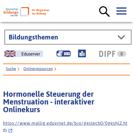
Bildungsthemen
Eduserver
Suche
Onlineressourcen
Hormonelle Steuerung der Menstruation - interaktiver Onlinekurs
Hormonelle Steuerung der
Menstruation - interaktiver
Onlinekurs
h t t p s : / / w w w . m a l l i g . e d u v i n e t . d e / b i o / g e s l e c h 0 / 0 g e s h l 2 . h t
m