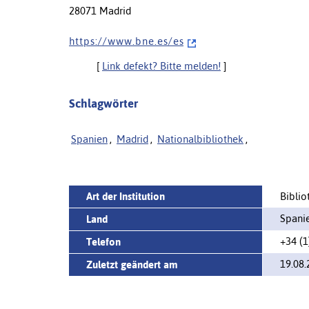
28071 Madrid
h t t p s : / / w w w . b n e . e s / e s
[
Link defekt? Bitte melden!
]
Schlagwörter
Spanien
,
Madrid
,
Nationalbibliothek
,
Art der Institution
Bibli
Spani
Land
+34 (1
Telefon
19.08.
Zuletzt geändert am