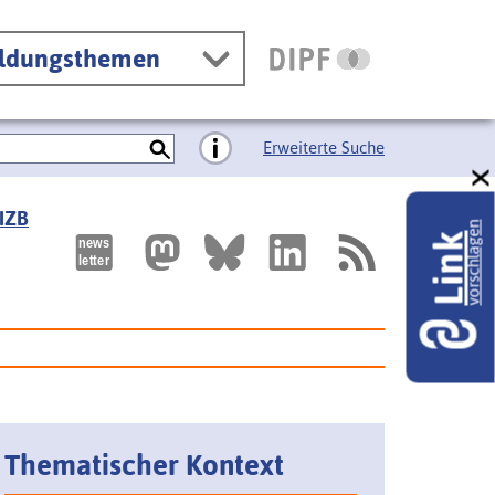
ildungsthemen
Erweiterte Suche
 IZB
vorschlagen
Link
Thematischer Kontext