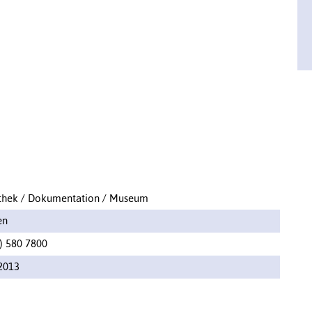
othek / Dokumentation / Museum
en
) 580 7800
2013