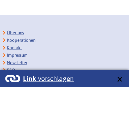
Über uns
Kooperationen
Kontakt
Impressum
Newsletter
FAQ
Link
vorschlagen
Copyright
Datenschutz
Barrierefreiheit
BITV-Feedback
Link vorschlagen
Bildungsportale des IZB