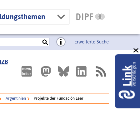
ildungsthemen
Erweiterte Suche
 IZB
vorschlagen
Link
Argentinien
Projekte der Fundación Leer