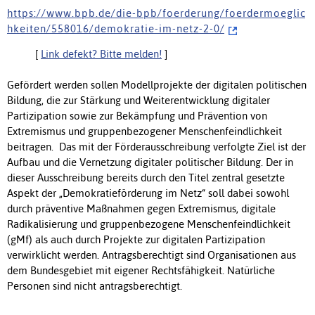
h t t p s : / / w w w . b p b . d e / d i e - b p b / f o e r d e r u n g / f o e r d e r m o e g l i c
h k e i t e n / 5 5 8 0 1 6 / d e m o k r a t i e - i m - n e t z - 2 - 0 /
[
Link defekt? Bitte melden!
]
Gefördert werden sollen Modellprojekte der digitalen politischen
Bildung, die zur Stärkung und Weiterentwicklung digitaler
Partizipation sowie zur Bekämpfung und Prävention von
Extremismus und gruppenbezogener Menschenfeindlichkeit
beitragen. Das mit der Förderausschreibung verfolgte Ziel ist der
Aufbau und die Vernetzung digitaler politischer Bildung. Der in
dieser Ausschreibung bereits durch den Titel zentral gesetzte
Aspekt der „Demokratieförderung im Netz“ soll dabei sowohl
durch präventive Maßnahmen gegen Extremismus, digitale
Radikalisierung und gruppenbezogene Menschenfeindlichkeit
(gMf) als auch durch Projekte zur digitalen Partizipation
verwirklicht werden. Antragsberechtigt sind Organisationen aus
dem Bundesgebiet mit eigener Rechtsfähigkeit. Natürliche
Personen sind nicht antragsberechtigt.