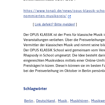
h t t p s : / / w w w . t o n a l i . d e / n e w s / o p u s - k l a s s i k - s c h o o
n o m m i e r t e n - m u s i k p r e i s /
[
Link defekt? Bitte melden!
]
Der OPUS KLASSIK ist der Preis für klassische Musik 
Veranstaltungen verliehen. Über die Preisverleihunge
Vermittler der klassischen Musik und nimmt seine bi
Der OPUS KLASSIK School wird gemeinsam vom Verein 
Rhapsody in School umgesetzt. Die Idee besteht dar
eingereichten Musikvideos mittels einer Online-Umfra
Preisträger/in küren. Diese/n können sie im besten F
bei der Preisverleihung im Oktober in Berlin persönl
Schlagwörter
Berlin
,
Deutschland
,
Musik
,
Musikhören
,
Musikwe