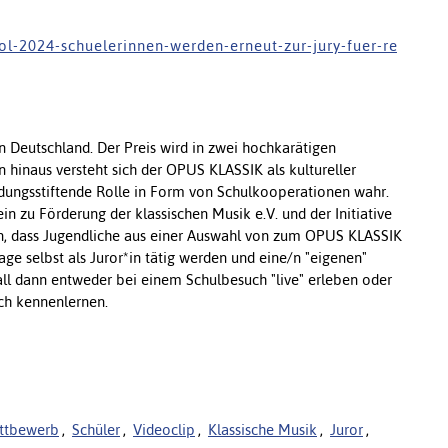
 l - 2 0 2 4 - s c h u e l e r i n n e n - w e r d e n - e r n e u t - z u r - j u r y - f u e r - r e
in Deutschland. Der Preis wird in zwei hochkarätigen
n hinaus versteht sich der OPUS KLASSIK als kultureller
ldungsstiftende Rolle in Form von Schulkooperationen wahr.
zu Förderung der klassischen Musik e.V. und der Initiative
in, dass Jugendliche aus einer Auswahl von zum OPUS KLASSIK
ge selbst als Juror*in tätig werden und eine/n "eigenen"
all dann entweder bei einem Schulbesuch "live" erleben oder
ich kennenlernen.
ttbewerb
,
Schüler
,
Videoclip
,
Klassische Musik
,
Juror
,