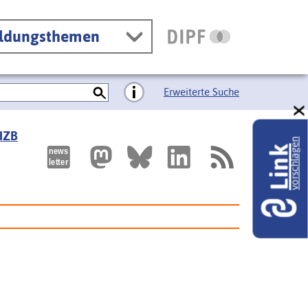
ildungsthemen
Erweiterte Suche
 IZB
vorschlagen
Link