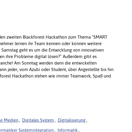
 den zweiten Blackforest Hackathon zum Thema "SMART
eilnehmer lernen ihr Team kennen oder können weitere
 Samstag geht es um die Entwicklung von innovativen
en ihre Probleme digital lösen?" Außerdem gibt es
ranche! Am Sonntag werden dann die entwickelten
nn jeder, vom Azubi oder Student, über Angestellte bis hin
ckforest Hackathon stehen wie immer Teamwork, Spaß und
le Medien
,
Digitales System
,
Digitalisierung
,
ormatiker Systemintegration
,
Informatik
,