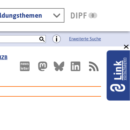
ildungsthemen
Erweiterte Suche
 IZB
vorschlagen
Link