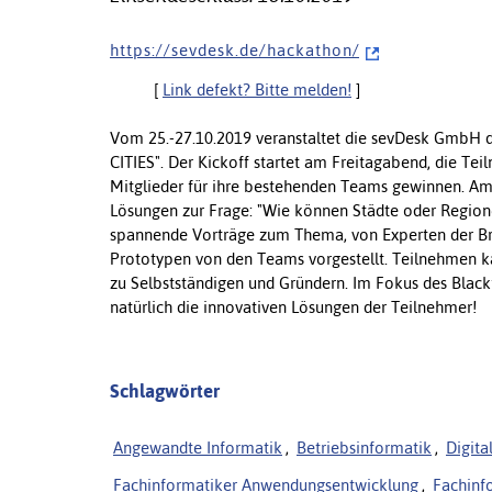
h t t p s : / / s e v d e s k . d e / h a c k a t h o n /
[
Link defekt? Bitte melden!
]
Vom 25.-27.10.2019 veranstaltet die sevDesk GmbH
CITIES". Der Kickoff startet am Freitagabend, die T
Mitglieder für ihre bestehenden Teams gewinnen. Am
Lösungen zur Frage: "Wie können Städte oder Region
spannende Vorträge zum Thema, von Experten der B
Prototypen von den Teams vorgestellt. Teilnehmen ka
zu Selbstständigen und Gründern. Im Fokus des Bla
natürlich die innovativen Lösungen der Teilnehmer!
Schlagwörter
Angewandte Informatik
,
Betriebsinformatik
,
Digita
Fachinformatiker Anwendungsentwicklung
,
Fachinf