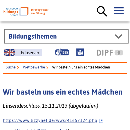
Bildungsthemen
Eduserver
Suche
Wettbewerbe
Wir basteln uns ein echtes Mädchen
Wir basteln uns ein echtes Mädchen
Einsendeschluss: 15.11.2013 (abgelaufen)
h t t p s : / / w w w . l i z z y n e t . d e / w w s / 4 1 6 5 7 1 2 4 . p h p