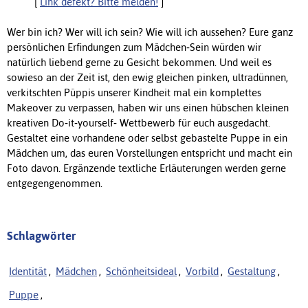
[
Link defekt? Bitte melden!
]
Wer bin ich? Wer will ich sein? Wie will ich aussehen? Eure ganz
persönlichen Erfindungen zum Mädchen‐Sein würden wir
natürlich liebend gerne zu Gesicht bekommen. Und weil es
sowieso an der Zeit ist, den ewig gleichen pinken, ultradünnen,
verkitschten Püppis unserer Kindheit mal ein komplettes
Makeover zu verpassen, haben wir uns einen hübschen kleinen
kreativen Do‐it‐yourself‐ Wettbewerb für euch ausgedacht.
Gestaltet eine vorhandene oder selbst gebastelte Puppe in ein
Mädchen um, das euren Vorstellungen entspricht und macht ein
Foto davon. Ergänzende textliche Erläuterungen werden gerne
entgegengenommen.
Schlagwörter
Identität
,
Mädchen
,
Schönheitsideal
,
Vorbild
,
Gestaltung
,
Puppe
,