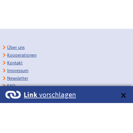
Über uns
Kooperationen
Kontakt
Impressum
Newsletter
FAQ
Link
vorschlagen
Copyright
Datenschutz
Barrierefreiheit
BITV-Feedback
Link vorschlagen
Bildungsportale des IZB