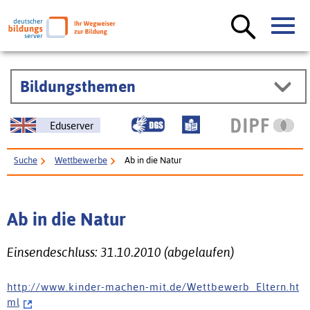
Bildungsthemen
Eduserver
Suche
Wettbewerbe
Ab in die Natur
Ab in die Natur
Einsendeschluss: 31.10.2010 (abgelaufen)
h t t p : / / w w w . k i n d e r - m a c h e n - m i t . d e / W e t t b e w e r b _ E l t e r n . h t
m l