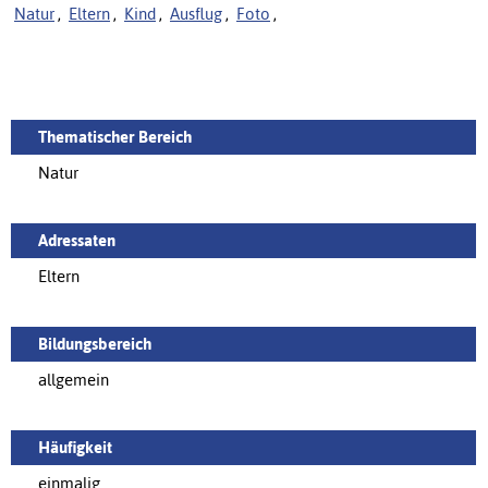
Natur
,
Eltern
,
Kind
,
Ausflug
,
Foto
,
Thematischer Bereich
Natur
Adressaten
Eltern
Bildungsbereich
allgemein
Häufigkeit
einmalig