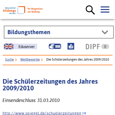
Bildungsthemen
Eduserver
Suche
Wettbewerbe
Die Schülerzeitungen des Jahres 2009/2010
Die Schülerzeitungen des Jahres
2009/2010
Einsendeschluss: 31.03.2010
h t t p : / / w w w . s p i e g e l . d e / s c h u e l e r z e i t u n g e n