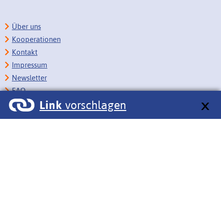
Über uns
Kooperationen
Kontakt
Impressum
Newsletter
FAQ
Link
vorschlagen
Copyright
Datenschutz
Barrierefreiheit
BITV-Feedback
Link vorschlagen
Bildungsportale des IZB