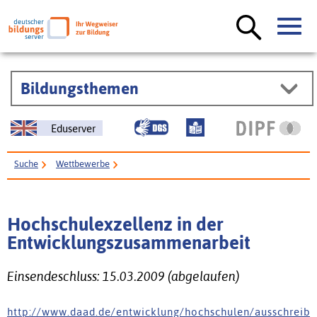
Bildungsthemen
Eduserver
Suche
Wettbewerbe
Hochschulexzellenz in der Entwicklungszusammenarbeit
Hochschulexzellenz in der
Entwicklungszusammenarbeit
Einsendeschluss: 15.03.2009 (abgelaufen)
h t t p : / / w w w . d a a d . d e / e n t w i c k l u n g / h o c h s c h u l e n / a u s s c h r e i b