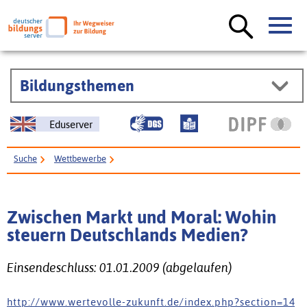
Bildungsthemen
Eduserver
Suche
Wettbewerbe
Zwischen Markt und Moral: Wohin steuern Deutschlands Medien?
Zwischen Markt und Moral: Wohin
steuern Deutschlands Medien?
Einsendeschluss: 01.01.2009 (abgelaufen)
h t t p : / / w w w . w e r t e v o l l e - z u k u n f t . d e / i n d e x . p h p ? s e c t i o n = 1 4