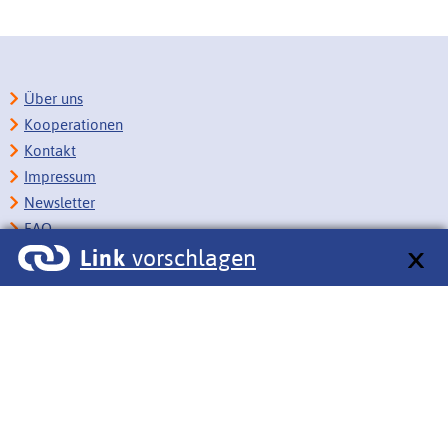
Über uns
Kooperationen
Kontakt
Impressum
Newsletter
FAQ
Link
vorschlagen
Copyright
Datenschutz
Barrierefreiheit
BITV-Feedback
Link vorschlagen
Bildungsportale des IZB