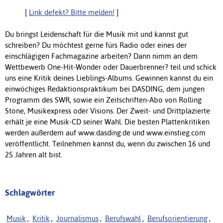
[
Link defekt? Bitte melden!
]
Du bringst Leidenschaft für die Musik mit und kannst gut
schreiben? Du möchtest gerne fürs Radio oder eines der
einschlägigen Fachmagazine arbeiten? Dann nimm an dem
Wettbewerb One-Hit-Wonder oder Dauerbrenner? teil und schick
uns eine Kritik deines Lieblings-Albums. Gewinnen kannst du ein
einwöchiges Redaktionspraktikum bei DASDING, dem jungen
Programm des SWR, sowie ein Zeitschriften-Abo von Rolling
Stone, Musikexpress oder Visions. Der Zweit- und Drittplazierte
erhält je eine Musik-CD seiner Wahl. Die besten Plattenkritiken
werden außerdem auf www.dasding.de und www.einstieg.com
veröffentlicht. Teilnehmen kannst du, wenn du zwischen 16 und
25 Jahren alt bist.
Schlagwörter
Musik
,
Kritik
,
Journalismus
,
Berufswahl
,
Berufsorientierung
,