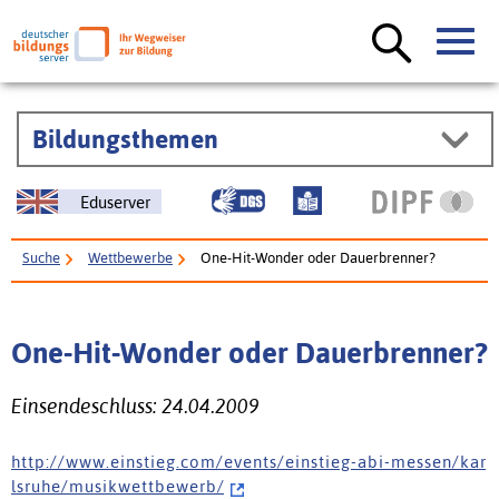
Bildungsthemen
Eduserver
Suche
Wettbewerbe
One-Hit-Wonder oder Dauerbrenner?
One-Hit-Wonder oder Dauerbrenner?
Einsendeschluss: 24.04.2009
h t t p : / / w w w . e i n s t i e g . c o m / e v e n t s / e i n s t i e g - a b i - m e s s e n / k a r
l s r u h e / m u s i k w e t t b e w e r b /