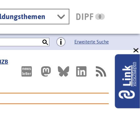
ildungsthemen
Erweiterte Suche
 IZB
vorschlagen
Link