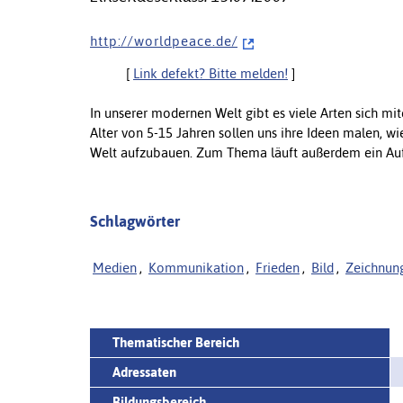
h t t p : / / w o r l d p e a c e . d e /
[
Link defekt? Bitte melden!
]
In unserer modernen Welt gibt es viele Arten sich mit
Alter von 5-15 Jahren sollen uns ihre Ideen malen, w
Welt aufzubauen. Zum Thema läuft außerdem ein Au
Schlagwörter
Medien
,
Kommunikation
,
Frieden
,
Bild
,
Zeichnun
Thematischer Bereich
Adressaten
Bildungsbereich