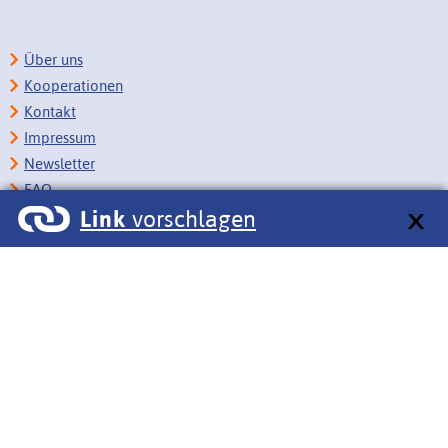
Über uns
Kooperationen
Kontakt
Impressum
Newsletter
FAQ
Link
vorschlagen
Copyright
Datenschutz
Barrierefreiheit
BITV-Feedback
Link vorschlagen
Bildungsportale des IZB