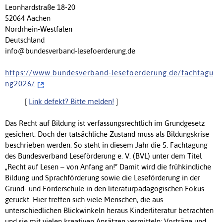
Leonhardstraße 18-20
52064 Aachen
Nordrhein-Westfalen
Deutschland
info@bundesverband-lesefoerderung.de
h t t p s : / / w w w . b u n d e s v e r b a n d - l e s e f o e r d e r u n g . d e / f a c h t a g u
n g 2 0 2 6 /
[
Link defekt? Bitte melden!
]
Das Recht auf Bildung ist verfassungsrechtlich im Grundgesetz
gesichert. Doch der tatsächliche Zustand muss als Bildungskrise
beschrieben werden. So steht in diesem Jahr die 5. Fachtagung
des Bundesverband Leseförderung e. V. (BVL) unter dem Titel
„Recht auf Lesen – von Anfang an!“ Damit wird die frühkindliche
Bildung und Sprachförderung sowie die Leseförderung in der
Grund- und Förderschule in den literaturpädagogischen Fokus
gerückt. Hier treffen sich viele Menschen, die aus
unterschiedlichen Blickwinkeln heraus Kinderliteratur betrachten
und sie mit vielen kreativen Ansätzen vermitteln: Vorträge und