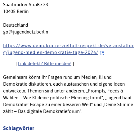
Saarbrücker Straße 23
10405 Berlin
Deutschland
go@jugendnetz.berlin
h t t p s : / / w w w . d e m o k r a t i e - v i e l f a l t - r e s p e k t . d e / v e r a n s t a l t u n
g / j u g e n d - m e d i e n - d e m o k r a t i e - t a g e - 2 0 2 6 /
[
Link defekt? Bitte melden!
]
Gemeinsam könnt ihr Fragen rund um Medien, KI und
Demokratie diskutieren, euch austauschen und eigene Ideen
entwickeln. Themen sind unter anderem: „Prompts, Feeds &
Wahlen – Wie KI deine politische Meinung formt“, „Jugend baut
Demokratie! Escape zu einer besseren Welt“ und „Deine Stimme
zählt – Das digitale Demokratieforum“.
Schlagwörter