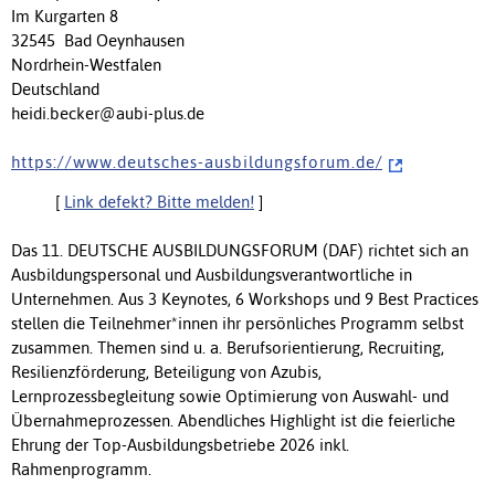
Im Kurgarten 8
32545 Bad Oeynhausen
Nordrhein-Westfalen
Deutschland
heidi.becker@aubi-plus.de
h t t p s : / / w w w . d e u t s c h e s - a u s b i l d u n g s f o r u m . d e /
[
Link defekt? Bitte melden!
]
Das 11. DEUTSCHE AUSBILDUNGSFORUM (DAF) richtet sich an
Ausbildungspersonal und Ausbildungsverantwortliche in
Unternehmen. Aus 3 Keynotes, 6 Workshops und 9 Best Practices
stellen die Teilnehmer*innen ihr persönliches Programm selbst
zusammen. Themen sind u. a. Berufsorientierung, Recruiting,
Resilienzförderung, Beteiligung von Azubis,
Lernprozessbegleitung sowie Optimierung von Auswahl- und
Übernahmeprozessen. Abendliches Highlight ist die feierliche
Ehrung der Top-Ausbildungsbetriebe 2026 inkl.
Rahmenprogramm.