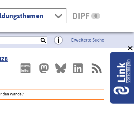
ildungsthemen
Erweiterte Suche
 IZB
vorschlagen
Link
ür den Wandel"