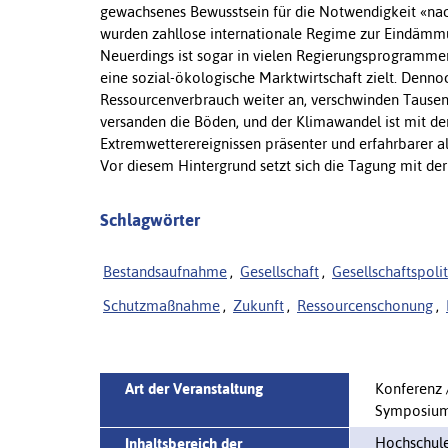
gewachsenes Bewusstsein für die Notwendigkeit «nach
wurden zahllose internationale Regime zur Eindämmun
Neuerdings ist sogar in vielen Regierungsprogramm
eine sozial-ökologische Marktwirtschaft zielt. Denno
Ressourcenverbrauch weiter an, verschwinden Tausen
versanden die Böden, und der Klimawandel ist mit 
Extremwetterereignissen präsenter und erfahrbarer al
Vor diesem Hintergrund setzt sich die Tagung mit der
Schlagwörter
Bestandsaufnahme
,
Gesellschaft
,
Gesellschaftspolit
Schutzmaßnahme
,
Zukunft
,
Ressourcenschonung
,
Art der Veranstaltung
Konferenz 
Symposiu
Hochschule
Inhaltsbereich der