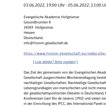
03.06.2022, 19:00 Uhr - 05.06.2022, 13:00 U
Evangelische Akademie Hofgeismar
Gesundbrunnen 8
34369 Hofgeismar
Hessen
Deutschland
info@fromm-gesellschaft.de
h t t p s : / / w w w . f r o m m - g e s e l l s c h a f t . e u / i n d e x . p h p / 
[
Link defekt? Bitte melden!
]
Das Ziel der gemeinsam von der Evangelischen Akad
Gesellschaft ausgerichteten Wochenendtagung besteht
nachhaltiger Gesellschaften. Nachhaltige Gesellschaf
Lebensgrundlagen von menschlichen und nicht-mensc
der gesellschaftspolitischen Debatte in Deutschland, 
Konferenzen (seit Rio de Janeiro 1992) und vielen i
in der Einrichtung des IPCC, des International Panel o