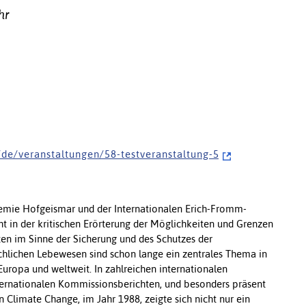
hr
d e / v e r a n s t a l t u n g e n / 5 8 - t e s t v e r a n s t a l t u n g - 5
emie Hofgeismar und der Internationalen Erich-Fromm-
 in der kritischen Erörterung der Möglichkeiten und Grenzen
ten im Sinne der Sicherung und des Schutzes der
hlichen Lebewesen sind schon lange ein zentrales Thema in
Europa und weltweit. In zahlreichen internationalen
nternationalen Kommissionsberichten, und besonders präsent
n Climate Change, im Jahr 1988, zeigte sich nicht nur ein