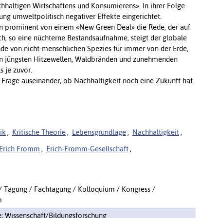
haltigen Wirtschaftens und Konsumierens». In ihrer Folge
g umweltpolitisch negativer Effekte eingerichtet.
en prominent von einem «New Green Deal» die Rede, der auf
ch, so eine nüchterne Bestandsaufnahme, steigt der globale
de von nicht-menschlichen Spezies für immer von der Erde,
den jüngsten Hitzewellen, Waldbränden und zunehmenden
s je zuvor.
 Frage auseinander, ob Nachhaltigkeit noch eine Zukunft hat.
ik
,
Kritische Theorie
,
Lebensgrundlage
,
Nachhaltigkeit
,
Erich Fromm
,
Erich-Fromm-Gesellschaft
,
/ Tagung / Fachtagung / Kolloquium / Kongress /
m
; Wissenschaft/Bildungsforschung