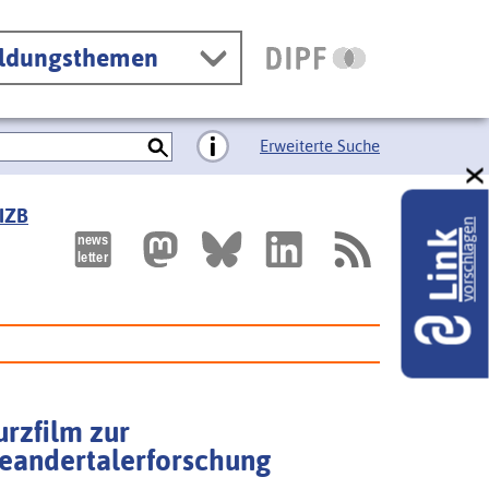
ildungsthemen
Erweiterte Suche
 IZB
vorschlagen
Link
urzfilm zur
eandertalerforschung