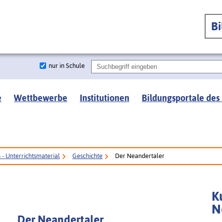
B
nur in Schule
e
Wettbewerbe
Institutionen
Bildungsportale des
- Unterrichtsmaterial
Geschichte
Der Neandertaler
K
N
Der Neandertaler