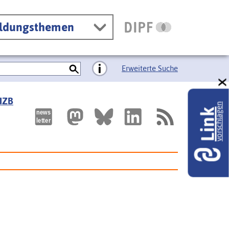
ildungsthemen
Erweiterte Suche
 IZB
vorschlagen
Link