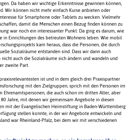
ngen. Da haben wir wichtige Erkenntnisse gewinnen können,
ird. Wir können nicht mehr einfach Kurse anbieten oder
nteresse für Smartphone oder Tablets zu wecken. Vielmehr
 schaffen, damit die Menschen einen Bezug finden können zu
hung war noch ein interessanter Punkt: Da ging es darum, wie
die in Einrichtungen des betreuten Wohnens leben. Wie mobil
orschungsprojekts kam heraus, dass die Personen, die durch
rtuelle Sozialräume entstanden sind. Dass wir dann auch
um nicht auch die Sozialräume sich ändern und wandeln und
r zweite Part.
 praxisrelevantesten ist und in dem gleich drei Praxispartner
tionsforschung mit den Zielgruppen; sprich mit den Personen im
um Ehrenamtspersonen, die auch schon im dritten Alter, aber
ise 80 Jahre, mit denen wir gemeinsam Angebote in diesen
en mit der Evangelischen Heimstiftung in Baden-Württemberg
 Verfügung stellen konnte, in der wir Angebote entwickeln und
sland war Rheinland-Pfalz, bei dem wir mit verschiedenen