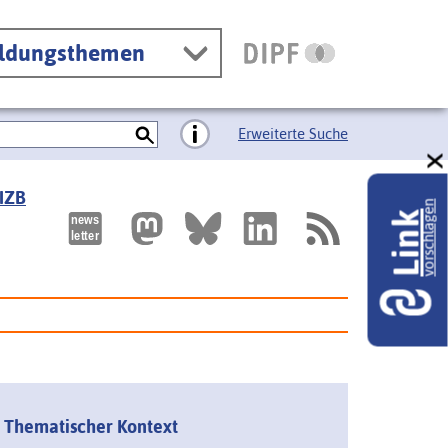
ildungsthemen
Erweiterte Suche
 IZB
vorschlagen
Link
Thematischer Kontext