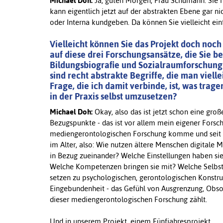
Michael Doh:
Ja, guten Morgen, Frau Schumann. Sie ha
kann eigentlich jetzt auf der abstrakten Ebene gar ni
oder Interna kundgeben. Da können Sie vielleicht ein
Vielleicht können Sie das Projekt doch noch
auf diese drei Forschungsansätze, die Sie 
Bildungsbiografie und Sozialraumforschung 
sind recht abstrakte Begriffe, die man viell
Frage, die ich damit verbinde, ist, was trag
in der Praxis selbst umzusetzen?
Michael Doh:
Okay, also das ist jetzt schon eine gro
Bezugspunkte - das ist vor allem mein eigener Forsch
mediengerontologischen Forschung komme und seit J
im Alter, also: Wie nutzen ältere Menschen digitale
in Bezug zueinander? Welche Einstellungen haben si
Welche Kompetenzen bringen sie mit? Welche Selbst
setzen zu psychologischen, gerontologischen Konstr
Eingebundenheit - das Gefühl von Ausgrenzung, Obsoles
dieser mediengerontologischen Forschung zählt.
Und in unserem Projekt, einem Fünfjahresprojekt,