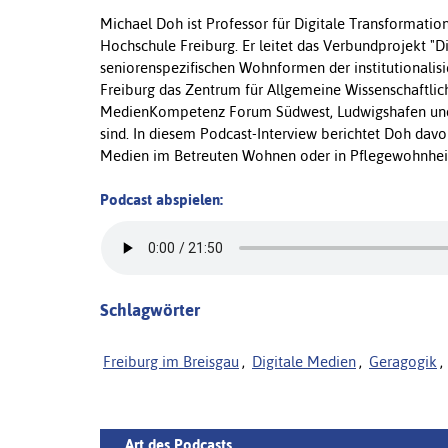
Michael Doh ist Professor für Digitale Transformati
Hochschule Freiburg. Er leitet das Verbundprojekt "D
seniorenspezifischen Wohnformen der institutionalis
Freiburg das Zentrum für Allgemeine Wissenschaftlich
MedienKompetenz Forum Südwest, Ludwigshafen und d
sind. In diesem Podcast-Interview berichtet Doh davon
Medien im Betreuten Wohnen oder in Pflegewohnhei
Podcast abspielen:
Schlagwörter
Freiburg im Breisgau
,
Digitale Medien
,
Geragogik
,
Art des Podcasts