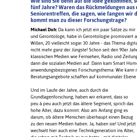
Wie sind Sie denn auf die Idee gekommen, s
fünf Jahre? Waren das Rückmeldungen aus d
Seniorentreffen, die sagen, wie fangen wir 
kommt man zu dieser Forschungstrage?
Michael Doh:
Da kann ich jetzt ein paar Sätze zu mir 
und Gerontologe, habe in Gerontologie promoviert a
Willen, 20 vielleicht sogar 30 Jahre - das Thema digit
nicht mehr ganz der Jüngste! Schon seit den 90er Ja
klassischen Medien wie Fernsehen, Radio und Zeitu
dann die sozialen Medien auf. Dann kam Smart Home 
anwendungsbezogenes Forschungsthema: Wie kann ma
Beratungsangebote schaffen auf kommunaler Ebene f
Und im Laufe der Jahre, auch durch die
Grundlagenforschung, haben wir erkannt, dass so
peu à peu auch jetzt das ältere Segment, sprich das
hohe Alter, dazu kommt. Also am Anfang ging es
darum, ob ältere Menschen überhaupt einen Bezug
zu den neuen Medien haben. Ja, haben sie! Und jetzt
wechselt hier auch eine Technikgeneration ins Alter,