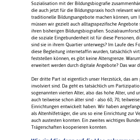
Sozialisation mit der Bildungsbiografie zusammenhä
die auch jetzt für die Bildungspraxis hoch relevant w
traditionelle Bildungsangebote machen können, um I
müssen wir gezielt auch alltagsspezifische Angebote
ihren bisherigen Bildungsbiografien. Sozialraumforsc
die soziale Eingebundenheit ist für diese Personen, 
sind sie in ihrem Quartier unterwegs? Im Laufe des F
diese Begleitung internetaffin wurden, tatsächlich vi
feststellen können, es gibt keine Altersgrenze. War
erweitert werden durch digitale Angebote? Das war de
Der dritte Part ist eigentlich unser Herzstück, das am
involviert sind. Da geht es tatsächlich um Partizipa
sogenannten vierten Alter, also das hohe Alter, und 
auch teilweise schon älter sind - also 60, 70, teilwe
Einrichtungen entwickelt haben. Wir haben angefang
als Altenhilfeträger, die uns so eine Einrichtung zur
auch austesten konnten. Ein zweites wichtiges Bunde
Trägerschaften kooperieren konnten.