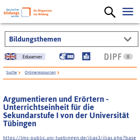
Bildungsthemen
Eduserver
Suche
Onlineressourcen
Argumentieren und Erörtern - Unterrichtseinheit für die Sekundarstufe I
von der Universität Tübingen
Argumentieren und Erörtern -
Unterrichtseinheit für die
Sekundarstufe I von der Universität
Tübingen
h t t p s : / / l m s - p u b l i c . u n i - t u e b i n g e n . d e / i l i a s 3 / i l i a s . p h p ? b a s e