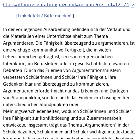
C l a s s = i l l m p r e s e n t a t i o n g u i & c m d = r e s u m e & r e f _ i d = 1 2 1 2 4
[
Link defekt? Bitte melden!
]
In der vorliegenden Ausarbeitung befinden sich der Verlauf und
die Materialien einer Unterrichtseinheit zum Thema
Argumentieren. Die Fähigkeit, überzeugend zu argumentieren, ist
eine wichtige kommunikative Fertigkeit, die in vielen
Lebensbereichen gefragt ist, sei es in der persönlichen
Interaktion, im Berufsleben oder in gesellschaftlich relevanten
Debatten. Durch das Erlernen von Argumentationsmustern
verbessern Schülerinnen und Schüler ihre Fähigkeit, ihre
Gedanken klar und überzeugend zu kommunizieren.
Argumentieren erfordert nicht nur das Erkennen und Darlegen
von Standpunkten, sondern auch das Finden von Lösungen bei
unterschiedlichen Standpunkten oder
Meinungsverschiedenheiten, wodurch Schülerinnen und Schüler
ihre Fähigkeit zur Konfliktlösung und zur Zusammenarbeit
entwickeln. Insgesamt trägt das Thema „Argumentieren“ in der
Schule dazu bei, Schülerinnen und Schüler wichtige intellektuelle,
kommunikative und soziale Fähigkeiten zu vermitteln, die ihnen